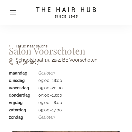
Terug naar salons
Salon Voorschoten
Schoolstraat 19, 2251 BE Voorschoten
071 561 0873
maandag
Gesloten
dinsdag
09:00–18:00
woensdag
09:00–20:00
donderdag
09:00–18:00
vrijdag
09:00–18:00
zaterdag
09:00–17:00
zondag
Gesloten