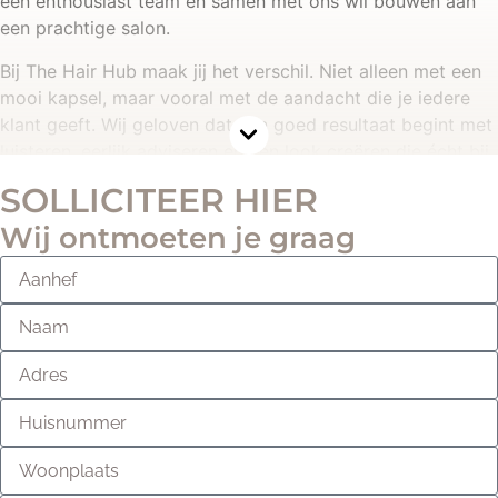
een enthousiast team en samen met ons wil bouwen aan
een prachtige salon.
Bij The Hair Hub maak jij het verschil. Niet alleen met een
mooi kapsel, maar vooral met de aandacht die je iedere
klant geeft. Wij geloven dat een goed resultaat begint met
luisteren, eerlijk adviseren en een look creëren die écht bij
iemand past.
SOLLICITEER HIER
Wat we belangrijk vinden
Wij ontmoeten je graag
Je hebt passie voor het kappersvak.
Je vindt persoonlijk contact vanzelfsprekend.
Je geeft graag eerlijk en professioneel advies.
Je werkt met aandacht en oog voor kwaliteit.
Je wilt jezelf blijven ontwikkelen.
Wat je van ons mag verwachten
Werken in een compleet vernieuwde The Hair Hub-
salon.
Een professioneel en betrokken team.