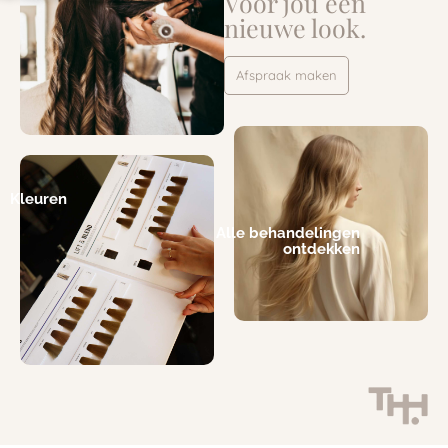
Voor jou een
nieuwe look.
Afspraak maken
Kleuren
Alle behandelingen
ontdekken