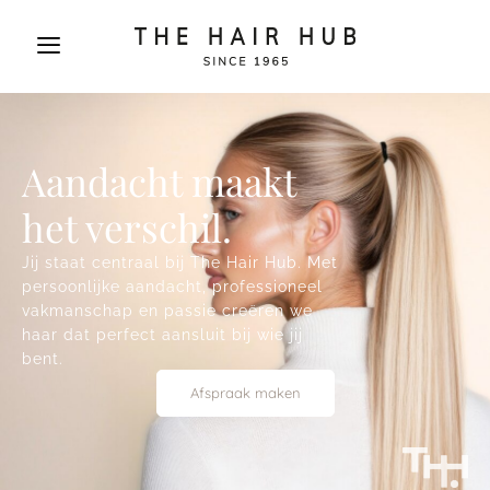
Aandacht maakt
het verschil.
Jij staat centraal bij The Hair Hub. Met
persoonlijke aandacht, professioneel
vakmanschap en passie creëren we
haar dat perfect aansluit bij wie jij
bent.
Afspraak maken